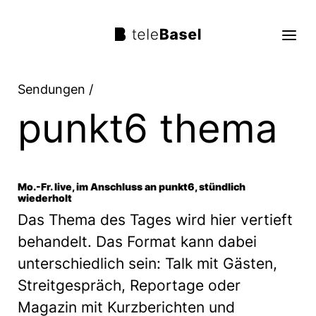
Sendungen
/
Live TV
punkt6 thema
Sendungen
TV Programm
Mo.-Fr. live, im Anschluss an punkt6, stündlich
wiederholt
Über uns
Das Thema des Tages wird hier vertieft
behandelt. Das Format kann dabei
Suche
unterschiedlich sein: Talk mit Gästen,
Trag mit!
Streitgespräch, Reportage oder
Magazin mit Kurzberichten und