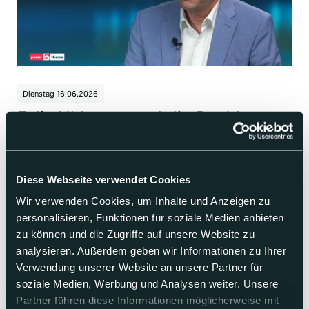
Dienstag 16.06.2026
Felix Uhlmann und die Raubkunst
Der Basler Rechtsprofessor Felix Uhlmann leitete bis vor
kurzem die Kunstkommission. Jetzt ist er Vizepräsident der
neu gebildeten eidgenössischen Kommission für historisch
Diese Webseite verwendet Cookies
belastetes Kulturerbe.
Wir verwenden Cookies, um Inhalte und Anzeigen zu
personalisieren, Funktionen für soziale Medien anbieten
Abspielen
zu können und die Zugriffe auf unsere Website zu
analysieren. Außerdem geben wir Informationen zu Ihrer
Verwendung unserer Website an unsere Partner für
soziale Medien, Werbung und Analysen weiter. Unsere
Partner führen diese Informationen möglicherweise mit