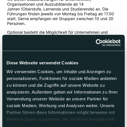
Organisationen und Auszubildende ab 14
Jahren (Oberstufe, Lernende und Studierende) an. Die
Führungen finden jeweils von Montag bis Freitag ab 17.00
statt. Gerne empfangen wir Gruppen zwischen 10 und 20
Personen.
Optional besteht die Möglichkeit für Unternehmen und
Organisationen unseren CEO-/Chefredaktor-Talk inkl. Apéro
dazu zu buchen: Sandra Ziegler und/oder Philippe Chappuis
geben Einblick in Unternehmen, Strategie und Programm
von Telebasel.
Programmablauf
Diese Webseite verwendet Cookies
17:00 Empfang und Begrüssung
Wir verwenden Cookies, um Inhalte und Anzeigen zu
Besichtigung der TV-Studios und Regie inkl.
personalisieren, Funktionen für soziale Medien anbieten
Informationen aus erster Hand
«Live» dabei sein bei der Produktion der
zu können und die Zugriffe auf unsere Website zu
Nachrichtensendung «punkt6»
analysieren. Außerdem geben wir Informationen zu Ihrer
Optional: Telebasel CEO- / Chefredaktor-Talk + Apéro
Verwendung unserer Website an unsere Partner für
(CHF 20 pro Person, exkl. MWST)
Verabschiedung
soziale Medien, Werbung und Analysen weiter. Unsere
Partner führen diese Informationen möglicherweise mit
Besten Dank für Ihr Interesse. Bitte beachten Sie, dass Ihre
Anfrage mindestens 1 Monat vor Ihrem Wunschtermin
weiteren Daten zusammen, die Sie ihnen bereitgestellt
erfolgen sollte. Bitte füllen Sie dazu dieses Anmeldeformular
haben oder die sie im Rahmen Ihrer Nutzung der Dienste