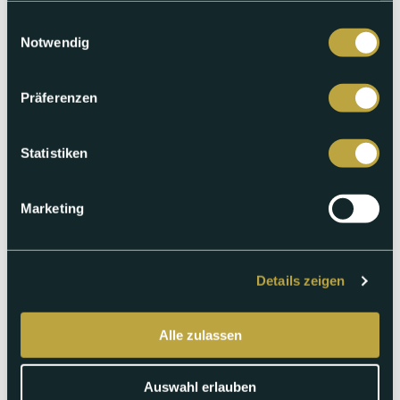
aus. Wir werden Sie zeitnah kontaktieren.
gesammelt haben.
Einwilligungsauswahl
Unternehmen*
Adresse*
Notwendig
E-Mail Adresse*
Telefonnummer*
Präferenzen
Kontaktperson*
Anzahl Personen*
Wunschdatum*
Statistiken
Alternativdatum
Marketing
Motiv
Details zeigen
Alle zulassen
Bedürfnisse
Bemerkungen
Auswahl erlauben