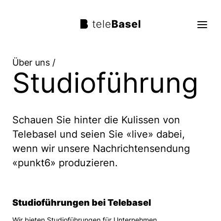
Über uns
/
Studioführung
Live TV
Sendungen
Schauen Sie hinter die Kulissen von
TV Programm
Telebasel und seien Sie «live» dabei,
Über uns
wenn wir unsere Nachrichtensendung
«punkt6» produzieren.
Suche
Trag mit!
Studioführungen bei Telebasel
Wir bieten Studioführungen für Unternehmen,