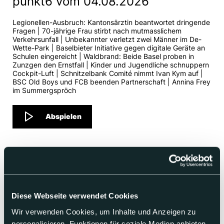
punkt6 vom 04.08.2026
Legionellen-Ausbruch: Kantonsärztin beantwortet dringende
Fragen | 70-jährige Frau stirbt nach mutmasslichem
Verkehrsunfall | Unbekannter verletzt zwei Männer im De-
Wette-Park | Baselbieter Initiative gegen digitale Geräte an
Schulen eingereicht | Waldbrand: Beide Basel proben in
Zunzgen den Ernstfall | Kinder und Jugendliche schnuppern
Cockpit-Luft | Schnitzelbank Comité nimmt Ivan Kym auf |
BSC Old Boys und FCB beenden Partnerschaft | Annina Frey
im Summergspröch
Abspielen
Diese Webseite verwendet Cookies
Wir verwenden Cookies, um Inhalte und Anzeigen zu
personalisieren, Funktionen für soziale Medien anbieten