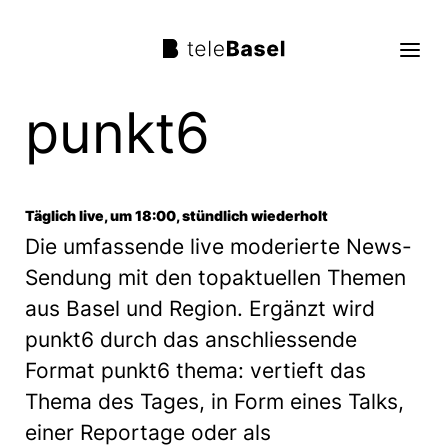
punkt6
Live TV
Sendungen
Täglich live, um 18:00, stündlich wiederholt
TV Programm
Die umfassende live moderierte News-
Sendung mit den topaktuellen Themen
Über uns
aus Basel und Region. Ergänzt wird
punkt6 durch das anschliessende
Suche
Format punkt6 thema: vertieft das
Thema des Tages, in Form eines Talks,
Trag mit!
einer Reportage oder als