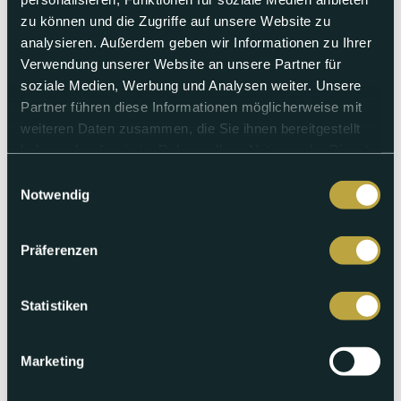
zu können und die Zugriffe auf unsere Website zu
analysieren. Außerdem geben wir Informationen zu Ihrer
Verwendung unserer Website an unsere Partner für
soziale Medien, Werbung und Analysen weiter. Unsere
Partner führen diese Informationen möglicherweise mit
weiteren Daten zusammen, die Sie ihnen bereitgestellt
Montag 03.08.2026
haben oder die sie im Rahmen Ihrer Nutzung der Dienste
punkt6 vom 03.08.2026
gesammelt haben.
Einwilligungsauswahl
Notwendig
Legionellenausbruch in Basel: Eine Person verstorben |
Warteraum am Bahnhof Liestal bis auf Weiteres geschlossen
| Swiss Aquatics plant Kurzbahn Schwimm-EM in Basel |
Sandoz bezahlt 450 Millionen Dollar in den USA | Bottminger
Präferenzen
Villa wird zum urbanen Kunstprojekt | Andreas Dürr im
Summergspröch
Statistiken
Abspielen
Marketing