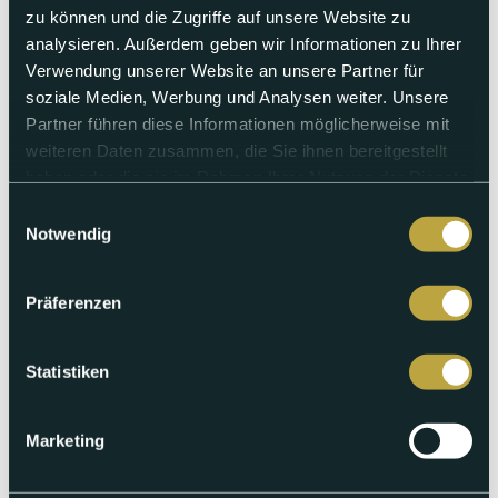
zu können und die Zugriffe auf unsere Website zu
analysieren. Außerdem geben wir Informationen zu Ihrer
Sonntag 05.01.2025
Verwendung unserer Website an unsere Partner für
Der Kea
soziale Medien, Werbung und Analysen weiter. Unsere
Partner führen diese Informationen möglicherweise mit
Wie intelligent ist der Kea wirklich und warum heisst der
weiteren Daten zusammen, die Sie ihnen bereitgestellt
Papagei eigentlich so? Das und vielen mehr in dieser Folge
haben oder die sie im Rahmen Ihrer Nutzung der Dienste
Zoo Kidz.
gesammelt haben.
Einwilligungsauswahl
Notwendig
Abspielen
Präferenzen
Statistiken
Marketing