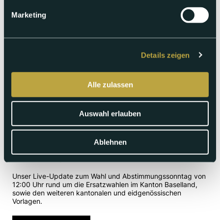
Marketing
Details zeigen
Alle zulassen
Auswahl erlauben
Sonntag 14.06.2026
Wahlsendung vom 14.06.2026 – 14
Ablehnen
Uhr Ausgabe
Unser Live-Update zum Wahl und Abstimmungssonntag von
12:00 Uhr rund um die Ersatzwahlen im Kanton Baselland,
sowie den weiteren kantonalen und eidgenössischen
Vorlagen.