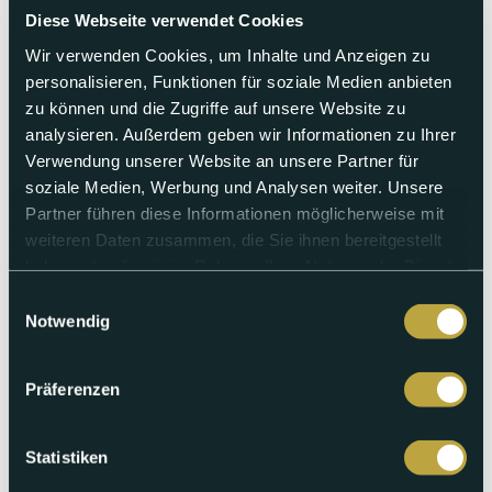
Diese Webseite verwendet Cookies
Wir verwenden Cookies, um Inhalte und Anzeigen zu
personalisieren, Funktionen für soziale Medien anbieten
zu können und die Zugriffe auf unsere Website zu
analysieren. Außerdem geben wir Informationen zu Ihrer
Sonntag 14.06.2026
Verwendung unserer Website an unsere Partner für
Wahlsendung vom 14.06.2026 – 12
soziale Medien, Werbung und Analysen weiter. Unsere
Uhr Ausgabe
Partner führen diese Informationen möglicherweise mit
weiteren Daten zusammen, die Sie ihnen bereitgestellt
Unser Live-Update zum Wahl und Abstimmungssonntag von
haben oder die sie im Rahmen Ihrer Nutzung der Dienste
12:00 Uhr rund um die Ersatzwahlen im Kanton Baselland,
gesammelt haben.
sowie den weiteren kantonalen und eidgenössischen
Einwilligungsauswahl
Vorlagen.
Notwendig
Abspielen
Präferenzen
Statistiken