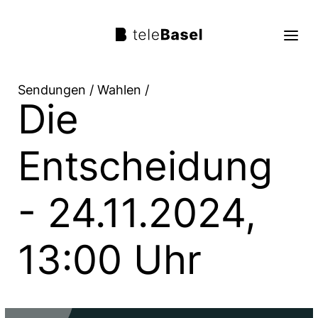
Sendungen
/
Wahlen
/
Die
Live TV
Sendungen
Entscheidung
TV Programm
- 24.11.2024,
Über uns
Suche
13:00 Uhr
Trag mit!