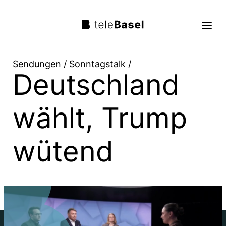
Sendungen
/
Sonntagstalk
/
Deutschland
Live TV
Sendungen
wählt, Trump
TV Programm
wütend
Über uns
Suche
Trag mit!