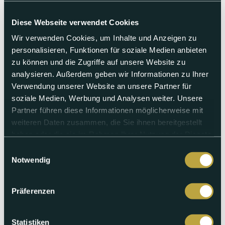
Diese Webseite verwendet Cookies
Wir verwenden Cookies, um Inhalte und Anzeigen zu
personalisieren, Funktionen für soziale Medien anbieten
zu können und die Zugriffe auf unsere Website zu
analysieren. Außerdem geben wir Informationen zu Ihrer
Verwendung unserer Website an unsere Partner für
soziale Medien, Werbung und Analysen weiter. Unsere
Sonntag 07.06.2026
Partner führen diese Informationen möglicherweise mit
weiteren Daten zusammen, die Sie ihnen bereitgestellt
US-Zölle, Uni Basel,
haben oder die sie im Rahmen Ihrer Nutzung der Dienste
Mehrwertsteuer
gesammelt haben.
Einwilligungsauswahl
Notwendig
Es diskutieren der Baselbieter Regierungsrat Markus
Eigenmann (FDP), Nationalrätin und HKBB-Präsidentin
Elisabeth Schneider-Schneiter (Mitte BL) und
Präferenzen
Unternehmensberater und Ex-Diplomat Thomas Borer.
Abspielen
Statistiken