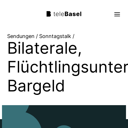
Sendungen
/
Sonntagstalk
/
Bilaterale,
Live TV
Sendungen
Flüchtlingsunte
TV Programm
Bargeld
Über uns
Suche
Trag mit!