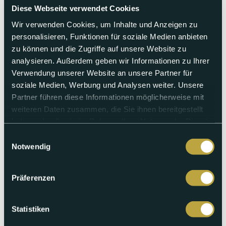
Diese Webseite verwendet Cookies
Wir verwenden Cookies, um Inhalte und Anzeigen zu
personalisieren, Funktionen für soziale Medien anbieten
zu können und die Zugriffe auf unsere Website zu
Samstag 18.07.2026
analysieren. Außerdem geben wir Informationen zu Ihrer
Verwendung unserer Website an unsere Partner für
Übertragung Tattoo Parade 2026
soziale Medien, Werbung und Analysen weiter. Unsere
Partner führen diese Informationen möglicherweise mit
Wir übertragen wieder ein farbenfrohes und musikalisch
Hochstehendes Ereignis: Die Tattoo Parade durch die Basler
weiteren Daten zusammen, die Sie ihnen bereitgestellt
Innenstadt. Von der Mittleren Brücke aus, zeigen wir die
haben oder die sie im Rahmen Ihrer Nutzung der Dienste
gesamte Parade mit allen Highlights.
gesammelt haben.
Einwilligungsauswahl
Notwendig
Abspielen
Präferenzen
Statistiken