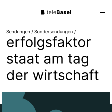
Sendungen
/
Sondersendungen
/
erfolgsfaktor
Live TV
Sendungen
staat am tag
TV Programm
der wirtschaft
Über uns
Suche
Trag mit!