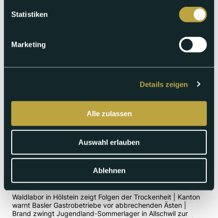
Statistiken
Marketing
Details zeigen
Alle zulassen
Auswahl erlauben
Donnerstag 06.08.2026
Ablehnen
punkt6 vom 06.08.2026
Waldlabor in Hölstein zeigt Folgen der Trockenheit | Kanton
warnt Basler Gastrobetriebe vor abbrechenden Ästen |
Brand zwingt Jugendland-Sommerlager in Allschwil zur