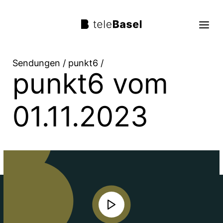
Sendungen
/
punkt6
/
punkt6 vom
Live TV
Sendungen
01.11.2023
TV Programm
Über uns
Suche
Trag mit!