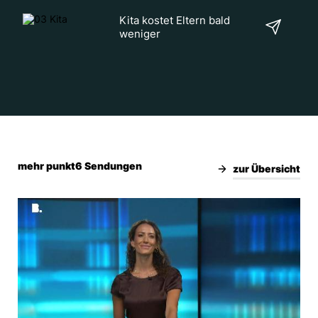
Kita kostet Eltern bald
weniger
Eine Piste am Rheinufer
Velofahrer angefahren und
geflüchtet
mehr punkt6 Sendungen
zur Übersicht
Strolchenfahrt endet auf
dem Dach
Black Stars vor Cup-
Achtelfinal