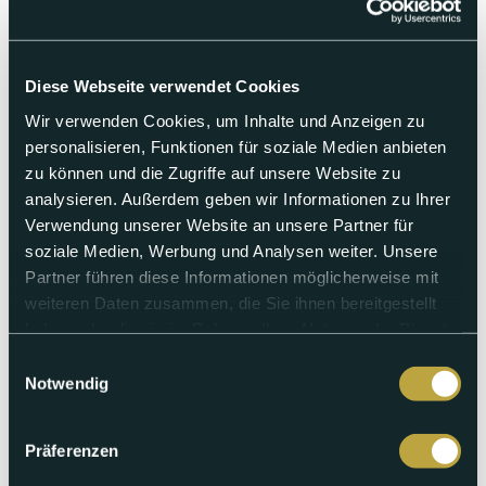
Diese Webseite verwendet Cookies
Wir verwenden Cookies, um Inhalte und Anzeigen zu
personalisieren, Funktionen für soziale Medien anbieten
zu können und die Zugriffe auf unsere Website zu
analysieren. Außerdem geben wir Informationen zu Ihrer
Freitag 07.08.2026
Verwendung unserer Website an unsere Partner für
soziale Medien, Werbung und Analysen weiter. Unsere
punkt6 vom 07.08.2026
Partner führen diese Informationen möglicherweise mit
weiteren Daten zusammen, die Sie ihnen bereitgestellt
Bund unterstützt Bauern in der Dürrekrise | Elf Männer nach
Gewalt an türkischem Kinderfest verurteilt |
haben oder die sie im Rahmen Ihrer Nutzung der Dienste
Dampfentwicklung bei Bachem löst Feuerwehreinsatz aus |
gesammelt haben.
FCB startet mit viel Zuversicht in die Saison | FC Barcelona
Einwilligungsauswahl
plant offenbar Testspiel im Joggeli | Legionellen: Zwei neue
Notwendig
Fälle in Basel-Stadt | Florim Brajshori im Summergspröch
Präferenzen
Abspielen