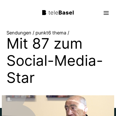
Sendungen
/
punkt6 thema
/
Mit 87 zum
Live TV
Sendungen
Social-Media-
TV Programm
Star
Über uns
Suche
Trag mit!