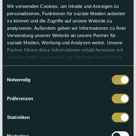
Wir verwenden Cookies, um Inhalte und Anzeigen zu
personalisieren, Funktionen für soziale Medien anbieten
zu können und die Zugriffe auf unsere Website zu
analysieren. Außerdem geben wir Informationen zu Ihrer
Verwendung unserer Website an unsere Partner für
Dienstag 23.06.2026
soziale Medien, Werbung und Analysen weiter. Unsere
Luca Di Felice und sein Weg zum
Partner führen diese Informationen möglicherweise mit
Sänger
weiteren Daten zusammen, die Sie ihnen bereitgestellt
haben oder die sie im Rahmen Ihrer Nutzung der Dienste
Der Hölsteiner Luca Di Felice lebt seit zwei Jahren von der
gesammelt haben.
Einwilligungsauswahl
Musik. Im Punkt6 Thema erzählt der Italo-Sänger, wie er den
Notwendig
Weg zur Musik fand und was er mit seiner neuen Single
erreichen möchte.
Präferenzen
Abspielen
Statistiken