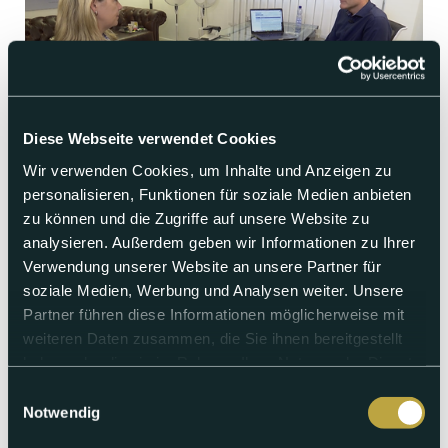
Diese Webseite verwendet Cookies
Wir verwenden Cookies, um Inhalte und Anzeigen zu
personalisieren, Funktionen für soziale Medien anbieten
Mittwoch 18.06.2025
zu können und die Zugriffe auf unsere Website zu
Diagnose: Rektusdiastase
analysieren. Außerdem geben wir Informationen zu Ihrer
Verwendung unserer Website an unsere Partner für
Ein instabiler Rumpf, Rückenschmerzen und eine wölbende
Körpermitte – dahinter kann eine Rektusdiastase stecken.
soziale Medien, Werbung und Analysen weiter. Unsere
Eine Muskelspaltung im Bauch die vor allem Frauen nach der
Partner führen diese Informationen möglicherweise mit
Schwangerschaft betrifft. Wir sprechen mit dem
weiteren Daten zusammen, die Sie ihnen bereitgestellt
Bauchchirurg Prof. Dr. Kirchhoff, wie ein neues Konzept aus
Therapie, Operation und Rehabilitation helfen kann, die
haben oder die sie im Rahmen Ihrer Nutzung der Dienste
Körpermitte wieder zu stärken.
gesammelt haben.
Einwilligungsauswahl
Notwendig
Abspielen