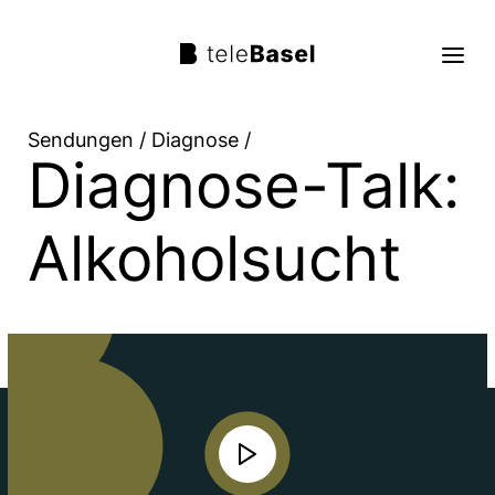
Sendungen
/
Diagnose
/
Diagnose-Talk:
Live TV
Sendungen
Alkoholsucht
TV Programm
Über uns
Suche
Trag mit!