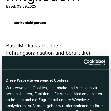
Basel, 03.09.2025
zur kontaktperson
BaselMedia stärkt ihre
Führungsoranisation und beruft drei
ausgewiesene Fachkräfte in die
Geschäftsleitung.
Diese Webseite verwendet Cookies
Marco Dietz tritt die Position als Leiter Sales an. Er
Wir verwenden Cookies, um Inhalte und Anzeigen zu
wechselt von CH Media zu BaselMedia. Seit über 20
personalisieren, Funktionen für soziale Medien anbieten
Jahren ist er in der Medienbranche tätig und verfügt
über ein breites Netzwerk sowie fundierte Erfahrung im
zu können und die Zugriffe auf unsere Website zu
Medienvertrieb. Zudem hat er die Ausbildung zum
analysieren. Außerdem geben wir Informationen zu Ihrer
diplomierten Marketingfachmann abgeschlossen.