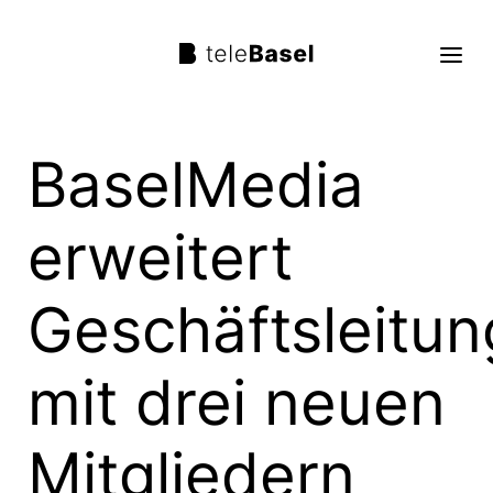
BaselMedia
Live TV
Sendungen
erweitert
TV Programm
Geschäftsleitun
Über uns
Suche
mit drei neuen
Trag mit!
Mitgliedern