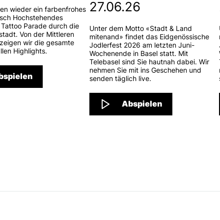
27.06.26
en wieder ein farbenfrohes
isch Hochstehendes
e Tattoo Parade durch die
Unter dem Motto «Stadt & Land
stadt. Von der Mittleren
mitenand» findet das Eidgenössische
 zeigen wir die gesamte
Jodlerfest 2026 am letzten Juni-
llen Highlights.
Wochenende in Basel statt. Mit
Telebasel sind Sie hautnah dabei. Wir
nehmen Sie mit ins Geschehen und
bspielen
senden täglich live.
Abspielen