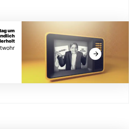
itag um
ündlich
erholt
itwohr