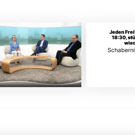
Jeden Fre
18:30, st
wied
Schabern