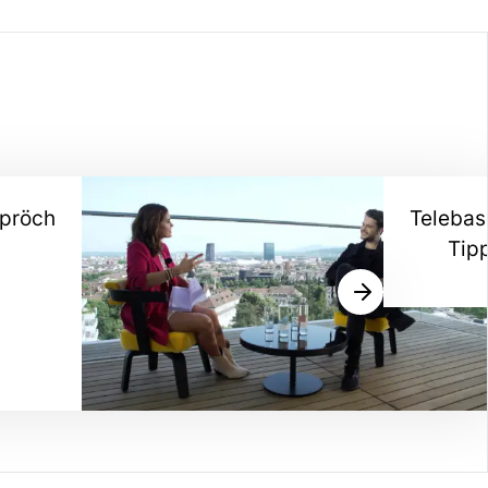
pröch
Telebas
Tip