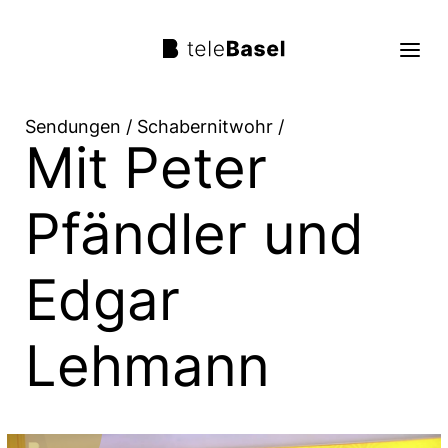
Sendungen
/
Schabernitwohr
/
Mit Peter
Live TV
Sendungen
Pfändler und
TV Programm
Edgar
Über uns
Suche
Lehmann
Trag mit!