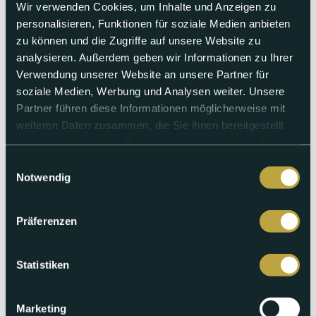
Wir verwenden Cookies, um Inhalte und Anzeigen zu
personalisieren, Funktionen für soziale Medien anbieten
zu können und die Zugriffe auf unsere Website zu
analysieren. Außerdem geben wir Informationen zu Ihrer
Verwendung unserer Website an unsere Partner für
Freitag 17.04.2026
soziale Medien, Werbung und Analysen weiter. Unsere
Partner führen diese Informationen möglicherweise mit
Klaus Littmann und Dominik Müller
weiteren Daten zusammen, die Sie ihnen bereitgestellt
haben oder die sie im Rahmen Ihrer Nutzung der Dienste
Wenn zwei derart kreative Menschen aufeinandertreffen, wie
in dieser Sendung, dann erfährt man ganz
gesammelt haben.
Einwilligungsauswahl
aussergewöhnliche Geschichten. Zum Beispiel wurde eine
Notwendig
berühmte Sportlerin von einem der beiden Galeristen
entführt!
Präferenzen
Abspielen
Statistiken
Marketing