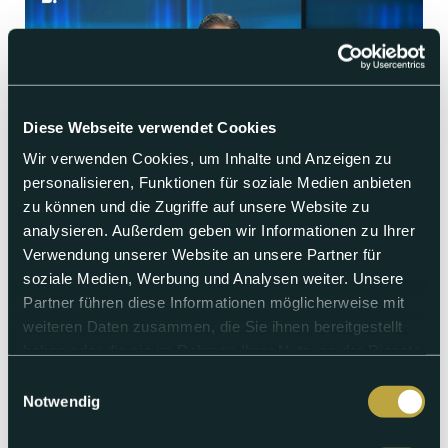
Diese Webseite verwendet Cookies
Wir verwenden Cookies, um Inhalte und Anzeigen zu
personalisieren, Funktionen für soziale Medien anbieten
zu können und die Zugriffe auf unsere Website zu
analysieren. Außerdem geben wir Informationen zu Ihrer
Donnerstag 06.08.2026
Verwendung unserer Website an unsere Partner für
punkt6 vom 06.08.2026
soziale Medien, Werbung und Analysen weiter. Unsere
Partner führen diese Informationen möglicherweise mit
Waldlabor in Hölstein zeigt Folgen der Trockenheit | Kanton
weiteren Daten zusammen, die Sie ihnen bereitgestellt
warnt Basler Gastrobetriebe vor abbrechenden Ästen |
haben oder die sie im Rahmen Ihrer Nutzung der Dienste
Brand zwingt Jugendland-Sommerlager in Allschwil zur
gesammelt haben.
Improvisation | Stromausfall im Gebiet Centralbahnplatz |
Einwilligungsauswahl
Gepard-Nachwuchs erkundet erstmals Gehege | EHC-
Notwendig
Neuzugang Elvis Schläpfer im Porträt | Preiserhöhung: A-
Post kostet ab 2027 neu 1.40 Franken | Esther Roth im
Summergspröch