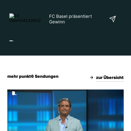
FC Basel präsentiert
Gewinn
Mitte BL empfiehlt Matthias
Liechti für RR-Wahl
Dreispitz-Areal soll weiter
entwickelt werden
mehr punkt6 Sendungen
zur Übersicht
Todesfall auf der Autobahn
A2
Prix-Schappo wird im
Volkshaus verliehen