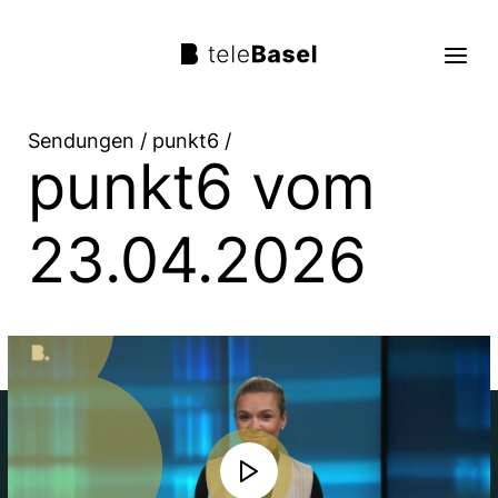
Sendungen
/
punkt6
/
punkt6 vom
Live TV
Sendungen
23.04.2026
TV Programm
Über uns
Suche
Trag mit!