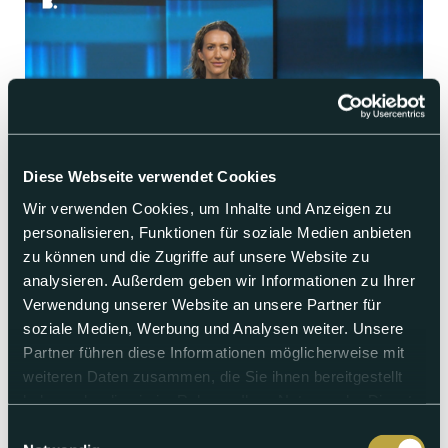
Diese Webseite verwendet Cookies
Wir verwenden Cookies, um Inhalte und Anzeigen zu
personalisieren, Funktionen für soziale Medien anbieten
Mittwoch 05.08.2026
zu können und die Zugriffe auf unsere Website zu
analysieren. Außerdem geben wir Informationen zu Ihrer
punkt6 vom 05.08.2026
Verwendung unserer Website an unsere Partner für
soziale Medien, Werbung und Analysen weiter. Unsere
Legionellenausbruch: Sarah Wyss nimmt Bundesrat in die
Pflicht | Staatsanwaltschaft eröffnet wegen
Partner führen diese Informationen möglicherweise mit
Legionellenausbruch ein Strafverfahren | Legionellen-
weiteren Daten zusammen, die Sie ihnen bereitgestellt
Ausbruch: Zwei weitere Erkrankungen in Basel | Velogourmet
ist nach 20 Jahren Geschichte | Trotz Brandgefahr -
haben oder die sie im Rahmen Ihrer Nutzung der Dienste
Ausnahmen bei Parkierverbot auf Kulturland | Zeugenaufruf
gesammelt haben.
Einwilligungsauswahl
nach Körperverletzung | Bastian Baker eröffnet Floss Festival