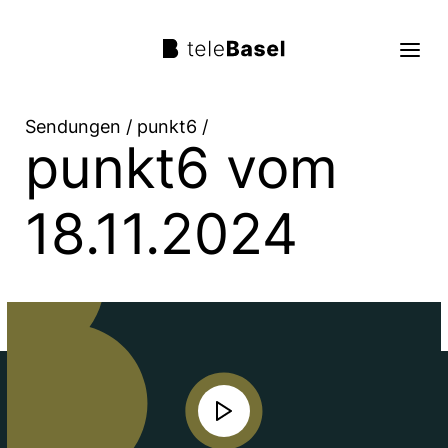
Sendungen
/
punkt6
/
punkt6 vom
Live TV
Sendungen
18.11.2024
TV Programm
Über uns
Suche
Trag mit!