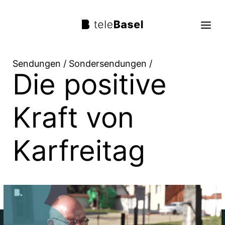
Sendungen
/
Sondersendungen
/
Die positive
Live TV
Sendungen
Kraft von
TV Programm
Karfreitag
Über uns
Suche
Trag mit!