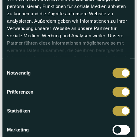
personalisieren, Funktionen für soziale Medien anbieten
Samstag 18.07.2026
zu können und die Zugriffe auf unsere Website zu
analysieren. Außerdem geben wir Informationen zu Ihrer
Übertragung Tattoo Parade 2026
Verwendung unserer Website an unsere Partner für
soziale Medien, Werbung und Analysen weiter. Unsere
Wir übertragen wieder ein farbenfrohes und musikalisch
Hochstehendes Ereignis: Die Tattoo Parade durch die Basler
Partner führen diese Informationen möglicherweise mit
Innenstadt. Von der Mittleren Brücke aus, zeigen wir die
weiteren Daten zusammen, die Sie ihnen bereitgestellt
gesamte Parade mit allen Highlights.
haben oder die sie im Rahmen Ihrer Nutzung der Dienste
gesammelt haben.
Einwilligungsauswahl
Abspielen
Notwendig
Präferenzen
Statistiken
Marketing