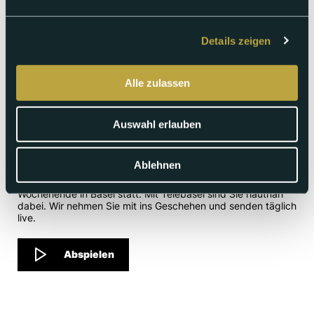
Details zeigen
Alle zulassen
Samstag 27.06.2026
Basel Jodelt – Sendung vom
Auswahl erlauben
27.06.26
Ablehnen
Unter dem Motto «Stadt & Land mitenand» findet das
Eidgenössische Jodlerfest 2026 am letzten Juni-
Wochenende in Basel statt. Mit Telebasel sind Sie hautnah
dabei. Wir nehmen Sie mit ins Geschehen und senden täglich
live.
Abspielen