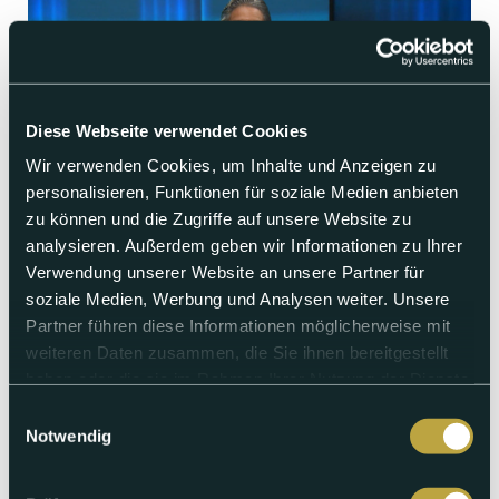
Diese Webseite verwendet Cookies
Wir verwenden Cookies, um Inhalte und Anzeigen zu
personalisieren, Funktionen für soziale Medien anbieten
zu können und die Zugriffe auf unsere Website zu
analysieren. Außerdem geben wir Informationen zu Ihrer
Freitag 07.08.2026
Verwendung unserer Website an unsere Partner für
punkt6 vom 07.08.2026
soziale Medien, Werbung und Analysen weiter. Unsere
Partner führen diese Informationen möglicherweise mit
Bund unterstützt Bauern in der Dürrekrise | Elf Männer nach
weiteren Daten zusammen, die Sie ihnen bereitgestellt
Gewalt an türkischem Kinderfest verurteilt |
haben oder die sie im Rahmen Ihrer Nutzung der Dienste
Dampfentwicklung bei Bachem löst Feuerwehreinsatz aus |
FCB startet mit viel Zuversicht in die Saison | FC Barcelona
gesammelt haben.
Einwilligungsauswahl
plant offenbar Testspiel im Joggeli | Legionellen: Zwei neue
Notwendig
Fälle in Basel-Stadt | Florim Brajshori im Summergspröch
Abspielen