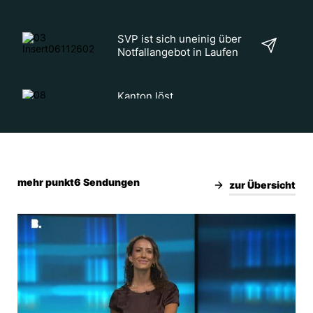
SVP ist sich uneinig über
Notfallangebot in Laufen
Kanton löst
Entsorgungssammelstelle
am Kannenfeldplatz auf
Die neuen Co-Sportchefs
des FCBs stellen sich vor
mehr punkt6 Sendungen
zur Übersicht
Finn van Breemen verlässt
FC Basel
Hotellerie Lernende
bekommen mehr Ferien