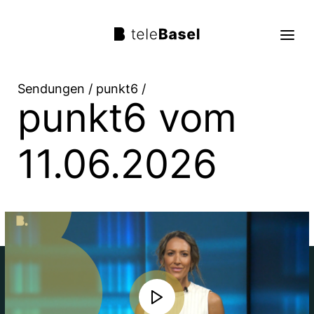
Sendungen
/
punkt6
/
punkt6 vom
Live TV
Sendungen
11.06.2026
TV Programm
Über uns
Suche
Trag mit!