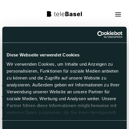
TV
09.08.2026
-
Live TV
15.08.2026
Diese Webseite verwendet Cookies
Programm
Sendungen
Wir verwenden Cookies, um Inhalte und Anzeigen zu
TV Programm
personalisieren, Funktionen für soziale Medien anbieten
zu können und die Zugriffe auf unsere Website zu
Über uns
analysieren. Außerdem geben wir Informationen zu Ihrer
Heute
Verwendung unserer Website an unsere Partner für
Morgen
Suche
soziale Medien, Werbung und Analysen weiter. Unsere
Partner führen diese Informationen möglicherweise mit
Di 11. Aug.
weiteren Daten zusammen, die Sie ihnen bereitgestellt
Trag mit!
Mi 12. Aug.
haben oder die sie im Rahmen Ihrer Nutzung der Dienste
gesammelt haben.
Einwilligungsauswahl